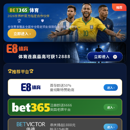
公海gh555000aa线路检测(中国)股份有限公司
首页
/
人才培养
/
研究生教育
河海大学博士(硕士)学位论文编写格式规定
来源：庞庆华
发布时间：2024-03-25